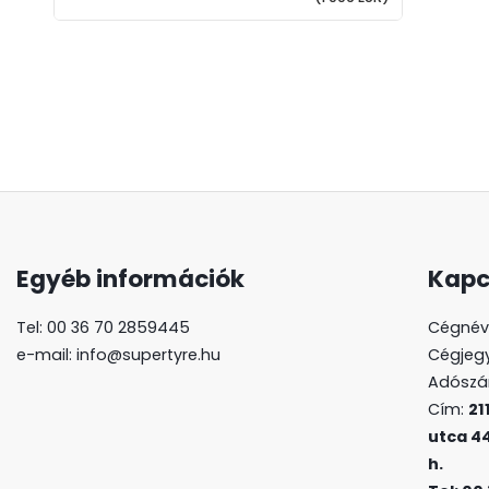
Egyéb információk
Kapc
Tel: 00 36 70 2859445
Cégnév
e-mail: info@supertyre.hu
Cégjegy
Adószám
Cím:
21
utca 44
h.