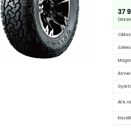
37 
(104 E
Cikks
Széles
Maga
Átmér
Gyárt
Kiszáll