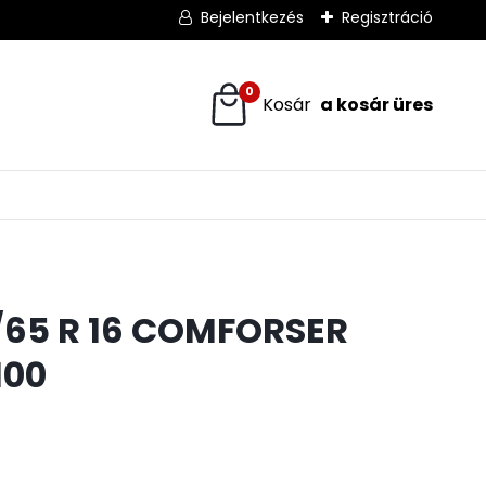
Bejelentkezés
Regisztráció
0
/65 R 16 COMFORSER
100