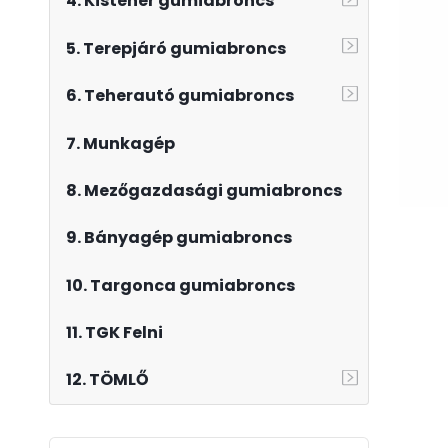
4. Kisteher gumiabroncs
5. Terepjáró gumiabroncs
6. Teherautó gumiabroncs
7. Munkagép
8. Mezőgazdasági gumiabroncs
9. Bányagép gumiabroncs
10. Targonca gumiabroncs
11. TGK Felni
12. TÖMLŐ