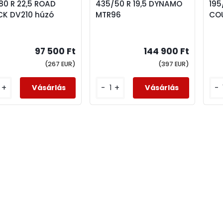
80 R 22,5 ROAD
435/50 R 19,5 DYNAMO
195
CK DV210 húzó
MTR96
CO
97 500 Ft
144 900 Ft
(267 EUR)
(397 EUR)
+
-
+
-