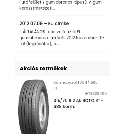
Futófelület / gumiabroncs-típus3. A gumi
keresztmetszeti...
2012.07.09 – EU cimke
1. ÁLTALÁNOS tudnivaló az új EU
gumiabroncs címkéről. 2012.November 01-
től (legkésőbb), a...
Akciós termékek
KormányzottL154/150L
TL
GT3620400
315/70 R 22,5 BOTO BT-
688 korm.