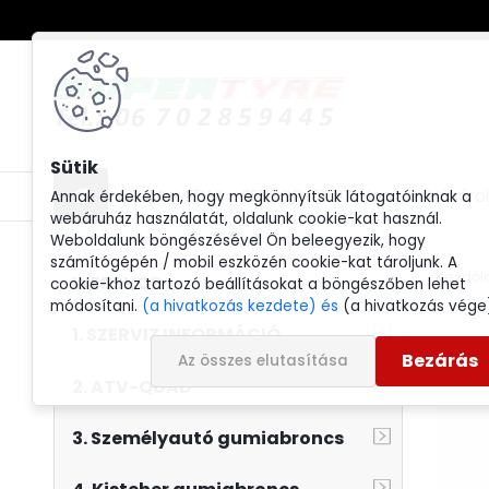
GUMI + FELNI + SENZOR ITT !!
Hogyan Vásárol
Annak érdekében, hogy megkönnyítsük látogatóinknak a
webáruház használatát, oldalunk cookie-kat használ.
Weboldalunk böngészésével Ön beleegyezik, hogy
számítógépén / mobil eszközén cookie-kat tároljunk. A
Kezdől
WEBSHOP
cookie-khoz tartozó beállításokat a böngészőben lehet
módosítani.
(a hivatkozás kezdete) és
(a hivatkozás vége
1. SZERVIZ INFORMÁCIÓ
Bezárás
Az összes elutasítása
2. ATV-QUAD
3. Személyautó gumiabroncs