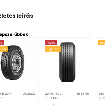
letes leírás
épszerűbbek
ós
Akciós
Nép
zerű
Népszerű
54L 20PR
AK21223
20 PR, 160 J,
11666180
96S 
f
TL, 3PMSF
gum