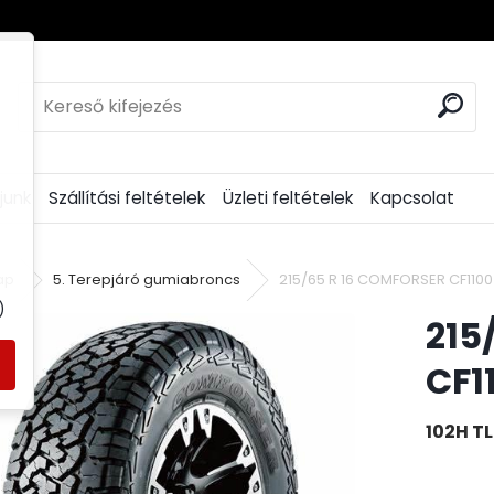
junk
Szállítási feltételek
Üzleti feltételek
Kapcsolat
ap
5. Terepjáró gumiabroncs
215/65 R 16 COMFORSER CF1100
)
215
CF1
102H TL