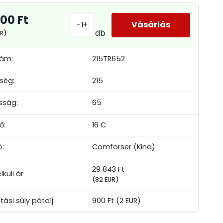
900 Ft
-
+
db
UR)
zám:
215TR652
ség:
215
sság:
65
ő:
16 C
ó:
Comforser (Kina)
29 843 Ft
(82 EUR)
ítási súly pótdíj:
900 Ft
(2 EUR)