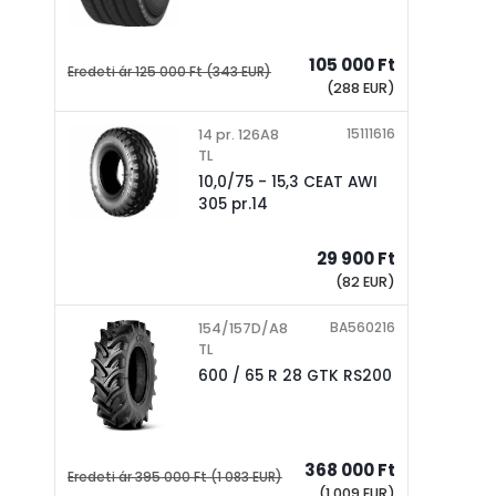
105 000 Ft
Eredeti ár
125 000 Ft
(343 EUR)
(288 EUR)
15111616
14 pr. 126A8
TL
10,0/75 - 15,3 CEAT AWI
305 pr.14
29 900 Ft
(82 EUR)
BA560216
154/157D/A8
TL
600 / 65 R 28 GTK RS200
368 000 Ft
Eredeti ár
395 000 Ft
(1 083 EUR)
(1 009 EUR)