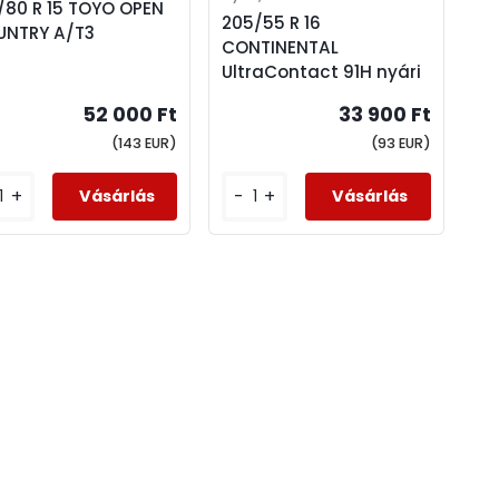
/80 R 15 TOYO OPEN
205/55 R 16
UNTRY A/T3
CONTINENTAL
UltraContact 91H nyári
52 000 Ft
33 900 Ft
(143 EUR)
(93 EUR)
+
-
+