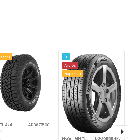
szerű
Új
Akciós
Népszerű
TL 4x4
AK3871500
i.
Nyári, 91H TL.
KG205554EV