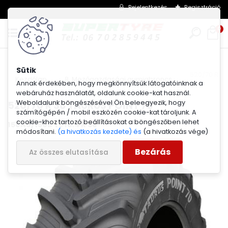
Bejelentkezés
Regisztráció
0
520/70 R 3
Kezdőlap
8. Mezőgazdasági gumiabroncs
Annak érdekében, hogy megkönnyítsük látogatóinknak a
webáruház használatát, oldalunk cookie-kat használ.
Weboldalunk böngészésével Ön beleegyezik, hogy
520/70 R 38 TAURUS POINT 70
számítógépén / mobil eszközén cookie-kat tároljunk. A
cookie-khoz tartozó beállításokat a böngészőben lehet
150A8/150B TL 18.4 R 38
módosítani.
(a hivatkozás kezdete) és
(a hivatkozás vége)
Bezárás
Az összes elutasítása