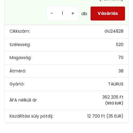
-
+
db
Cikkszám:
GU24828
Szélesség:
520
Magasság:
70
Átmérő:
38
Gyártó:
TAURUS
362 205 Ft
(993 EUR)
Kiszállítási súly pótdíj:
12 700 Ft
(35 EUR)