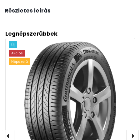
Részletes leírás
Legnépszerűbbek
Új
Akciós
Népszerű