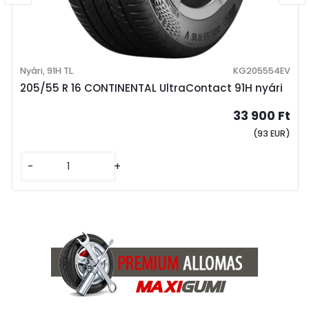
Nyári, 91H TL.
KG205554EV
205/55 R 16 CONTINENTAL UltraContact 91H nyári
33 900 Ft
(93 EUR)
-
+