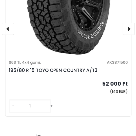
96S TL 4x4 gumi.
AK3871500
195/80 R 15 TOYO OPEN COUNTRY A/T3
52 000 Ft
(143 EUR)
-
+