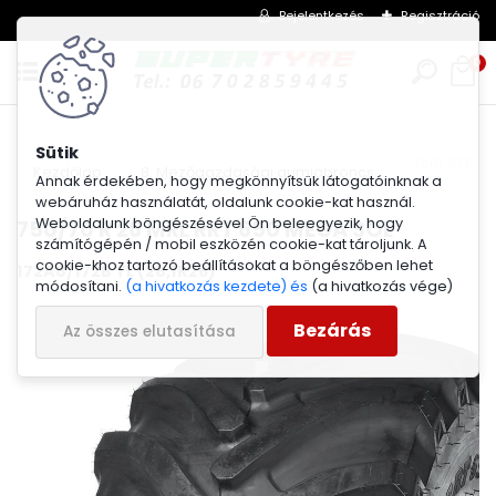
Bejelentkezés
Regisztráció
0
750/70 R 2
Kezdőlap
8. Mezőgazdasági gumiabroncs
Annak érdekében, hogy megkönnyítsük látogatóinknak a
webáruház használatát, oldalunk cookie-kat használ.
Weboldalunk böngészésével Ön beleegyezik, hogy
750/70 R 26 MRL RRT 650 MEGA SOL
számítógépén / mobil eszközén cookie-kat tároljunk. A
cookie-khoz tartozó beállításokat a böngészőben lehet
172A8/172B TL (28,1R26)
módosítani.
(a hivatkozás kezdete) és
(a hivatkozás vége)
Bezárás
Az összes elutasítása