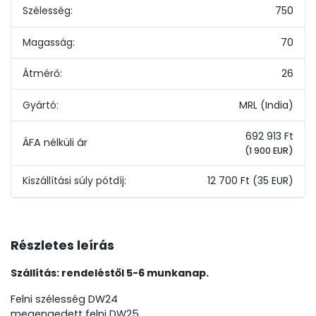
Szélesség:
750
Magasság:
70
Átmérő:
26
Gyártó:
MRL (India)
692 913 Ft
(1 900 EUR)
Kiszállítási súly pótdíj:
12 700 Ft
(35 EUR)
Részletes leírás
Szállítás: rendeléstől 5-6 munkanap.
Felni szélesség DW24
megengedett felni DW25