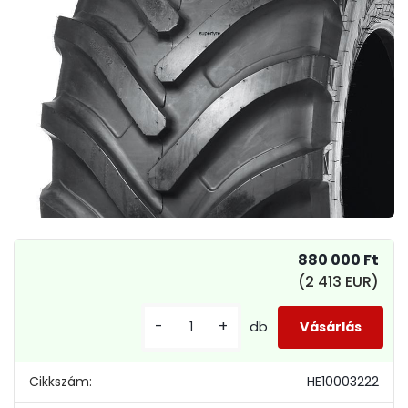
880 000 Ft
(2 413 EUR)
-
+
db
Cikkszám:
HE10003222